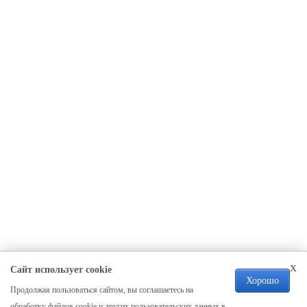
x
Сайт использует cookie
Хорошо
Продолжая пользоваться сайтом, вы соглашаетесь на
Компания
обработку файлов cookie и других пользовательских данных в