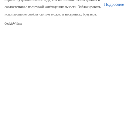
О нас
Подробнее
соответствии с политикой конфиденциальности. Заблокировать
Отзывы
использование cookies сайтом можно в настройках браузера.
Реквизиты
CookieWidget
Карта сайта
Каталог
Столы
Столы из слэба
Стол река
Столешницы
Мебель лофт
Столик из спила дерева
Часы
Покупателям
Как заказать
Процесс изготовления