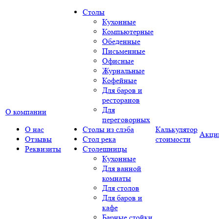
Столы
Кухонные
Компьютерные
Обеденные
Письменные
Офисные
Журнальные
Кофейные
Для баров и
ресторанов
Для
О компании
переговорных
О нас
Столы из слэба
Калькулятор
Акци
Отзывы
Стол река
стоимости
Реквизиты
Столешницы
Кухонные
Для ванной
комнаты
Для столов
Для баров и
кафе
Барные стойки