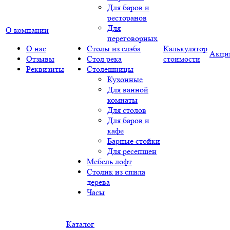
Для баров и
ресторанов
Для
О компании
переговорных
О нас
Столы из слэба
Калькулятор
Акци
Отзывы
Стол река
стоимости
Реквизиты
Столешницы
Кухонные
Для ванной
комнаты
Для столов
Для баров и
кафе
Барные стойки
Для ресепшен
Мебель лофт
Столик из спила
дерева
Часы
Каталог